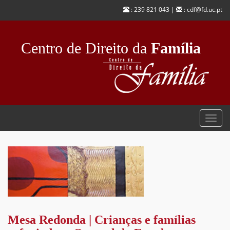
Passar
: 239 821 043 |
: cdf@fd.uc.pt
para
o
conteúdo
Centro de Direito da
Família
principal
Toggl
navig
Mesa Redonda | Crianças e famílias