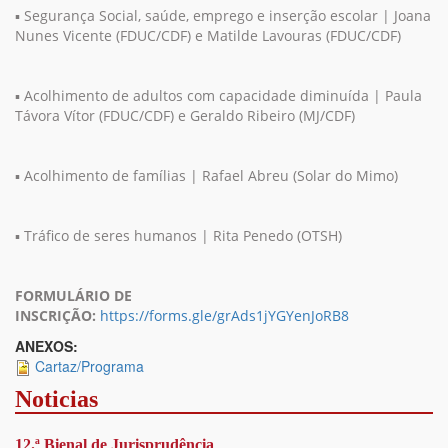
▪︎ Segurança Social, saúde, emprego e inserção escolar | Joana
Nunes Vicente (FDUC/CDF) e Matilde Lavouras (FDUC/CDF)
▪︎ Acolhimento de adultos com capacidade diminuída | Paula
Távora Vítor (FDUC/CDF) e Geraldo Ribeiro (MJ/CDF)
▪︎ Acolhimento de famílias | Rafael Abreu (Solar do Mimo)
▪︎ Tráfico de seres humanos | Rita Penedo (OTSH)
FORMULÁRIO DE
INSCRIÇÃO:
https://forms.gle/grAds1jYGYenJoRB8
ANEXOS:
Cartaz/Programa
Noticias
12.ª Bienal de Jurisprudência