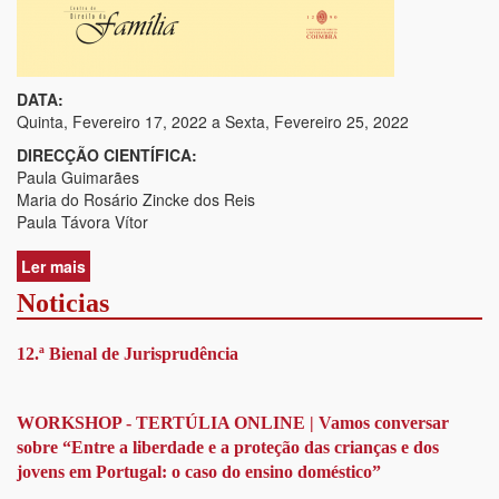
DATA:
Quinta, Fevereiro 17, 2022
a
Sexta, Fevereiro 25, 2022
DIRECÇÃO CIENTÍFICA:
Paula Guimarães
Maria do Rosário Zincke dos Reis
Paula Távora Vítor
Ler mais
acerca
de
Noticias
Curso
Breve
12.ª Bienal de Jurisprudência
sobre
o
Estatuto
do
WORKSHOP - TERTÚLIA ONLINE | Vamos conversar
Cuidador
sobre “Entre a liberdade e a proteção das crianças e dos
Informal
jovens em Portugal: o caso do ensino doméstico”