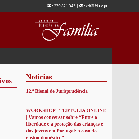
: 239 821 043 |
: cdf@fd.uc.pt
Noticias
ivos
12.ª Bienal de Jurisprudência
WORKSHOP - TERTÚLIA ONLINE
| Vamos conversar sobre “Entre a
liberdade e a proteção das crianças e
dos jovens em Portugal: o caso do
ensino doméstico”