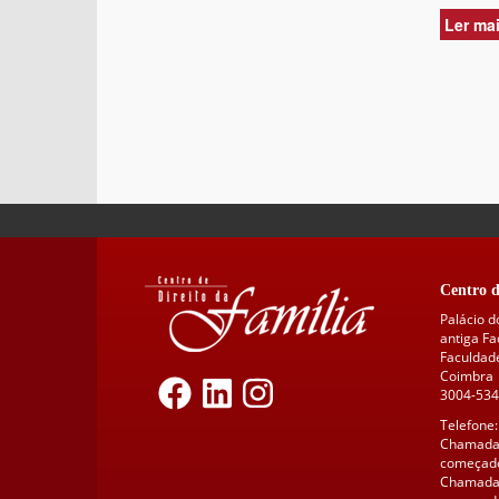
Ler ma
Centro d
Palácio d
antiga F
Faculdade
Coimbra
3004-534
Telefone:
Chamada 
começado
Chamada 