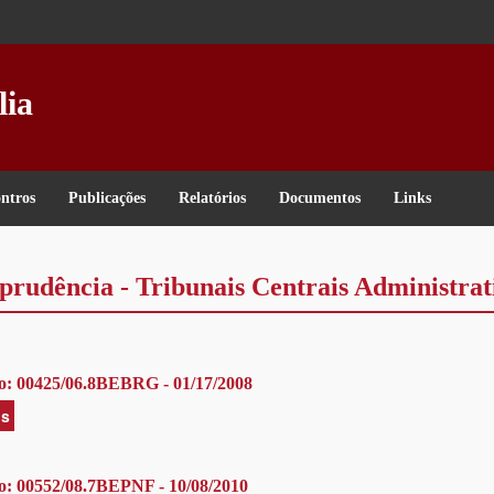
lia
ntros
Publicações
Relatórios
Documentos
Links
prudência - Tribunais Centrais Administrat
o: 00425/06.8BEBRG - 01/17/2008
is
acerca
de
Processo:
00425/06.8BEBRG
o: 00552/08.7BEPNF - 10/08/2010