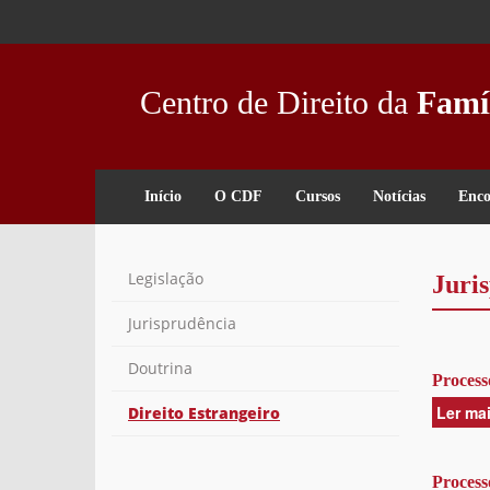
Passar
para
o
conteúdo
Centro de Direito da
Famí
principal
Início
O CDF
Cursos
Notícias
Enco
Legislação
Juris
Jurisprudência
Doutrina
Process
Ler ma
Direito Estrangeiro
Process