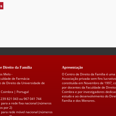
-
is
acerca
01/17/2008
de
Processo:
00552/08.7BEPNF
-
10/08/2010
e Direito da Família
Apresentação
os Melo -
O Centro de Direito da Família é uma
aculdade de Farmácia
Associação privada sem fins lucrativo
 de Direito da Universidade de
constituída em Novembro de 1997, 
por docentes da Faculdade de Direito
 Coimbra | Portugal
Coimbra e por investigadores dedica
estudo e ao desenvolvimento do Direi
 239 821 043 ou 967 041 744
Família e dos Menores.
para a rede fixa nacional (números
s por 2)
para rede móvel nacional (números