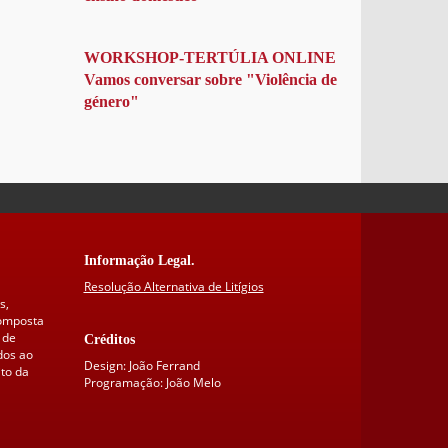
WORKSHOP-TERTÚLIA ONLINE
Vamos conversar sobre "Violência de
género"
Informação Legal.
Resolução Alternativa de Litígios
s,
composta
 de
Créditos
dos ao
Design: João Ferrand
to da
Programação: João Melo