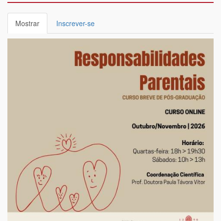
Separadores
Mostrar
(separador
Inscrever-se
primários
ativo)